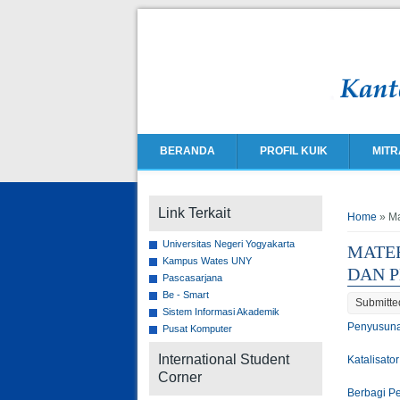
BERANDA
PROFIL KUIK
MITR
You ar
Link Terkait
Home
» Ma
Universitas Negeri Yogyakarta
MATE
Kampus Wates UNY
DAN 
Pascasarjana
Be - Smart
Submitte
Sistem Informasi Akademik
Penyusuna
Pusat Komputer
International Student
Katalisat
Corner
Berbagi P