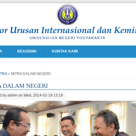
A
BEASISWA
KONTAK KAMI
e here
ITRA
» MITRA DALAM NEGERI
A DALAM NEGERI
d by
admin
on Wed, 2014-02-19 13:19