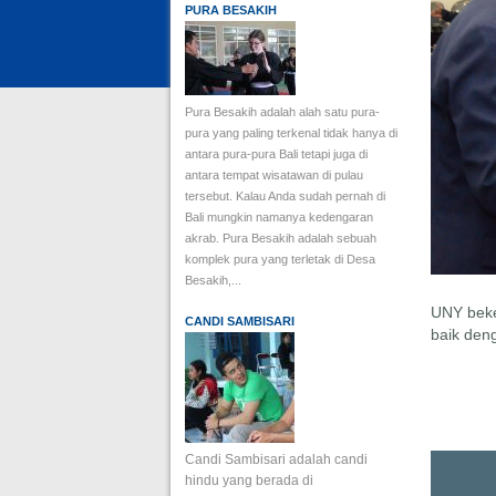
PURA BESAKIH
Pura Besakih adalah alah satu pura-
pura yang paling terkenal tidak hanya di
antara pura-pura Bali tetapi juga di
antara tempat wisatawan di pulau
tersebut. Kalau Anda sudah pernah di
Bali mungkin namanya kedengaran
akrab. Pura Besakih adalah sebuah
komplek pura yang terletak di Desa
Besakih,...
UNY beke
CANDI SAMBISARI
baik den
Candi Sambisari adalah candi
hindu yang berada di