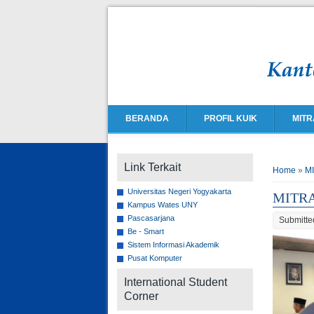
BERANDA
PROFIL KUIK
MITR
You ar
Link Terkait
Home
»
M
Universitas Negeri Yogyakarta
MITR
Kampus Wates UNY
Pascasarjana
Submitte
Be - Smart
Sistem Informasi Akademik
Pusat Komputer
International Student
Corner