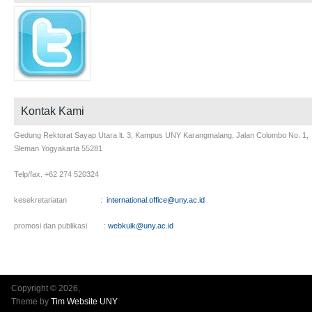
Kontak Kami
Gedung Rektorat Sayap Utara lt. 3, Kampus UNY Karangmalang, Jalan Colombo No. 1,
Sleman Yogyakarta 55281
Telp/fax. +62 274 520324
kesekretariatan :
international.office@uny.ac.id
promosi dan publikasi :
webkuik@uny.ac.id
Copyright © 2026,
Theme by
Tim Website UNY