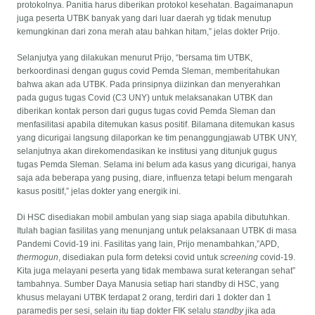
protokolnya. Panitia harus diberikan protokol kesehatan. Bagaimanapun
juga peserta UTBK banyak yang dari luar daerah yg tidak menutup
kemungkinan dari zona merah atau bahkan hitam,” jelas dokter Prijo.
Selanjutya yang dilakukan menurut Prijo, “bersama tim UTBK,
berkoordinasi dengan gugus covid Pemda Sleman, memberitahukan
bahwa akan ada UTBK. Pada prinsipnya diizinkan dan menyerahkan
pada gugus tugas Covid (C3 UNY) untuk melaksanakan UTBK dan
diberikan kontak person dari gugus tugas covid Pemda Sleman dan
menfasilitasi apabila ditemukan kasus positif. Bilamana ditemukan kasus
yang dicurigai langsung dilaporkan ke tim penanggungjawab UTBK UNY,
selanjutnya akan direkomendasikan ke institusi yang ditunjuk gugus
tugas Pemda Sleman. Selama ini belum ada kasus yang dicurigai, hanya
saja ada beberapa yang pusing, diare, influenza tetapi belum mengarah
kasus positif,” jelas dokter yang energik ini.
Di HSC disediakan mobil ambulan yang siap siaga apabila dibutuhkan.
Itulah bagian fasilitas yang menunjang untuk pelaksanaan UTBK di masa
Pandemi Covid-19 ini. Fasilitas yang lain, Prijo menambahkan,”APD,
thermogun
, disediakan pula form deteksi covid untuk
screening
covid-19.
Kita juga melayani peserta yang tidak membawa surat keterangan sehat”
tambahnya. Sumber Daya Manusia setiap hari standby di HSC, yang
khusus melayani UTBK terdapat 2 orang, terdiri dari 1 dokter dan 1
paramedis per sesi, selain itu tiap dokter FIK selalu
standby
jika ada