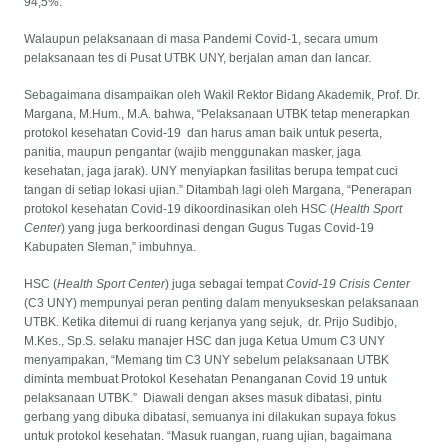
94,5%.
Walaupun pelaksanaan di masa Pandemi Covid-1, secara umum
pelaksanaan tes di Pusat UTBK UNY, berjalan aman dan lancar.
Sebagaimana disampaikan oleh Wakil Rektor Bidang Akademik, Prof. Dr.
Margana, M.Hum., M.A. bahwa, “Pelaksanaan UTBK tetap menerapkan
protokol kesehatan Covid-19 dan harus aman baik untuk peserta,
panitia, maupun pengantar (wajib menggunakan masker, jaga
kesehatan, jaga jarak). UNY menyiapkan fasilitas berupa tempat cuci
tangan di setiap lokasi ujian.” Ditambah lagi oleh Margana, “Penerapan
protokol kesehatan Covid-19 dikoordinasikan oleh HSC (
Health Sport
Center
) yang juga berkoordinasi dengan Gugus Tugas Covid-19
Kabupaten Sleman,” imbuhnya.
HSC (
Health Sport Center
) juga sebagai tempat
Covid-19 Crisis Center
(C3 UNY) mempunyai peran penting dalam menyukseskan pelaksanaan
UTBK. Ketika ditemui di ruang kerjanya yang sejuk, dr. Prijo Sudibjo,
M.Kes., Sp.S. selaku manajer HSC dan juga Ketua Umum C3 UNY
menyampakan, “Memang tim C3 UNY sebelum pelaksanaan UTBK
diminta membuat Protokol Kesehatan Penanganan Covid 19 untuk
pelaksanaan UTBK.” Diawali dengan akses masuk dibatasi, pintu
gerbang yang dibuka dibatasi, semuanya ini dilakukan supaya fokus
untuk protokol kesehatan. “Masuk ruangan, ruang ujian, bagaimana